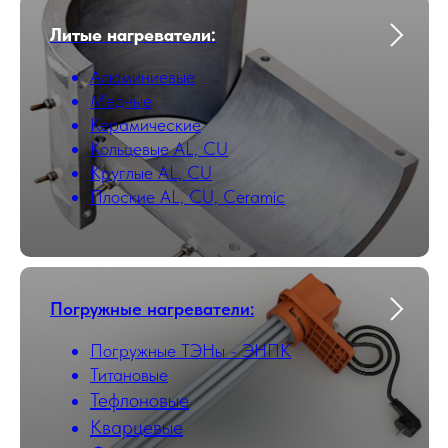
Литые нагреватели:
Алюминиевые
Медные
Керамические
Кольцевые AL, CU
Круглые AL, CU
Плоские AL, CU, Ceramic
Погружные нагреватели:
Погружные ТЭНы - ЭНПК
Титановые
Тефлоновые
Кварцевые