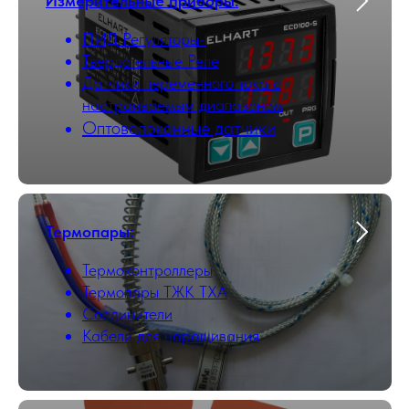
Измерительные приборы:
ПИД Регуляторы-
Твердотельные Реле
Датчики переменного тока с
настраиваемым диапазоном
Оптоволоконные датчики
Термопары:
Термоконтроллеры
Термопары ТЖК ТХА
Соединители
Кабели для наращивания