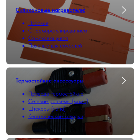
Силиконовые нагреватели:
Плоские
С терморегулированием
Самоклеющиеся
Поясные для емкостей
Термостойкие аксессуары
:
Провода термостойкие
Сетевые разъемы (мама)
Штекеры (папа)
Керамические колодки