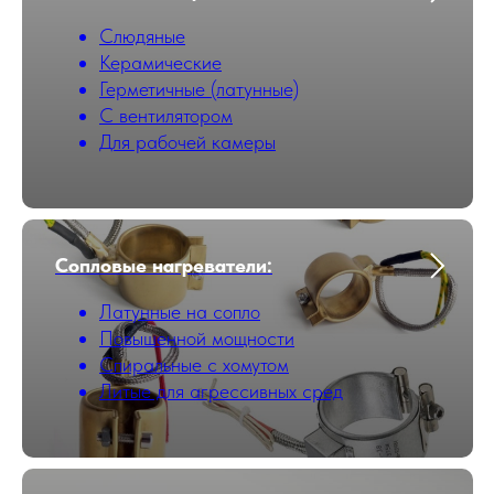
Слюдяные
Керамические
Герметичные (латунные)
С вентилятором
Для рабочей камеры
Сопловые нагреватели:
Латунные на сопло
Повышенной мощности
Cпиральные с хомутом
Литые для агрессивных сред