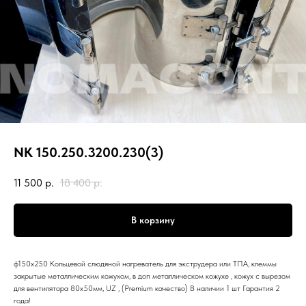
NK 150.250.3200.230(3)
11 500
р.
18 400
р.
В корзину
ф150х250 Кольцевой слюдяной нагреватель для экструдера или ТПА, клеммы
закрытые металлическим кожухом, в доп металлическом кожухе , кожух с вырезом
для вентилятора 80х50мм, UZ , (Premium качество) В наличии 1 шт Гарантия 2
года!