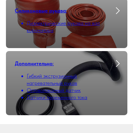
Силиконовые рукава
:
Диэлектрические рукава на вал
коронатора
Дополнительно
:
Гибкий экструзионный
нагревательный рукав
Оптоволоконный датчик
Датчики переменного тока