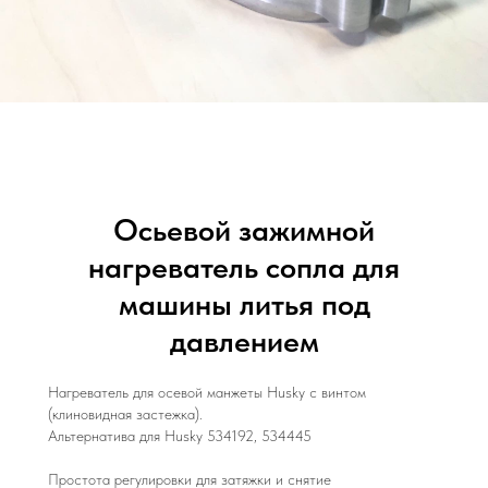
Осьевой зажимной
нагреватель сопла для
машины литья под
давлением
Нагреватель для осевой манжеты Husky с винтом
(клиновидная застежка).
Альтернатива для Husky 534192, 534445
Простота регулировки для затяжки и снятие