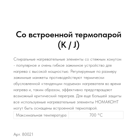
Со встроенной термопарой
(K / J)
Спиральные нагревательные элементы со стяжным хомутом
- популярное и очень гибкое зажимное устройство для
нагрева с высокой мощностью. Регулируемые по размеру
зажимные манжеты противодействуют термически
обусловленной «тенденции подъема» нагревателя во время
нагрева и, таким образом, эффективно предотвращают
возможный критический перегрев. Для еще большей защиты
все используемые нагревательные элементы НОМАКОНТ
могут быть оснащены встроенной термопарой.
Максимальная температура
700 °C
Арт. 80021