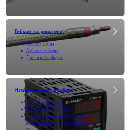
Гибкие нагреватели:
Гибкие ТЭны
Гибкие кабели
Для пресс-форм
Измерительные приборы:
ПИД Регуляторы-
Твердотельные Реле
Датчики переменного тока с
настраиваемым диапазоном