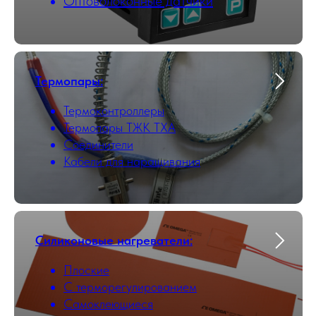
Оптоволоконные датчики
Термопары:
Термоконтроллеры
Термопары ТЖК ТХА
Соединители
Кабели для наращивания
Силиконовые нагреватели:
Плоские
С терморегулированием
Самоклеющиеся