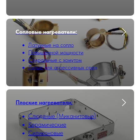
Сопловые нагреватели:
Латунные на сопло
Повышенной мощности
Cпиральные с хомутом
Литые для агрессивных сред
Плоские нагреватели:
Слюдяные (Миканитовые)
Керамические
Силиконовые