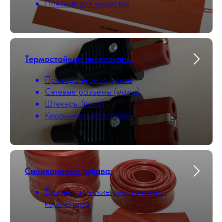
Поясные для емкостей
Термостойкие аксессуары
:
Провода термостойкие
Сетевые разъемы (мама)
Штекеры (папа)
Керамические колодки
Силиконовые рукава
:
Диэлектрические рукава на вал
коронатора