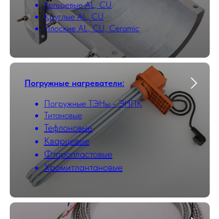
Кольцевые AL, CU
Круглые AL, CU
Плоские AL, CU, Ceramic
Погружные нагреватели:
Погружные ТЭНы - ЭНПК
Титановые
Тефлоновые
Кварцевые
Фторопластовые
Хромитлантановые