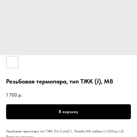
Резьбовая термопара, тип ТЖК (J), М8
1 700
р.
В корзину
Резьбовая термопара тип ТЖК (Fe Const) J , Резьба М8, кабель L=200мм, LD,
Premium качество