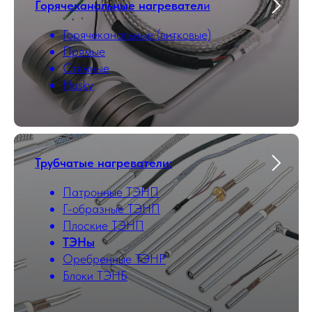
Горячеканальные нагревател
и
Горячеканальные (витковые)
Прямые
Стяжные
Husky
Трубчатые нагреватели
:
Патронные ТЭНП
Г-образные ТЭНП
Плоские ТЭНП
ТЭНы
Оребренные ТЭНР
Блоки ТЭНБ