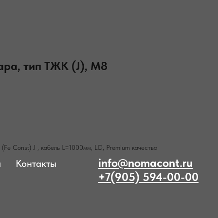
ра, тип ТЖК (J), М8
Fe Const) J , кабель L=1000мм, LD, Premium качество
info@nomacont.ru
а
Контакты
+7(905) 594-00-00