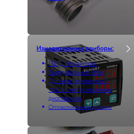
Измерительные приборы:
ПИД Регуляторы-
Твердотельные Реле
Датчики переменного
тока с настраиваемым
диапазоном
Оптоволоконные датчики