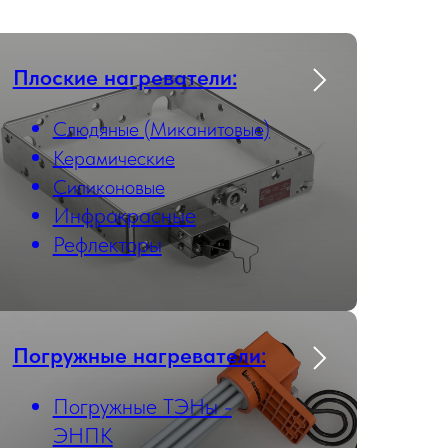
Плоские нагреватели:
Слюдяные (Миканитовые)
Керамические
Силиконовые
Инфракрасные
Рефлекторы
Погружные нагреватели:
Погружные ТЭНы -
ЭНПК