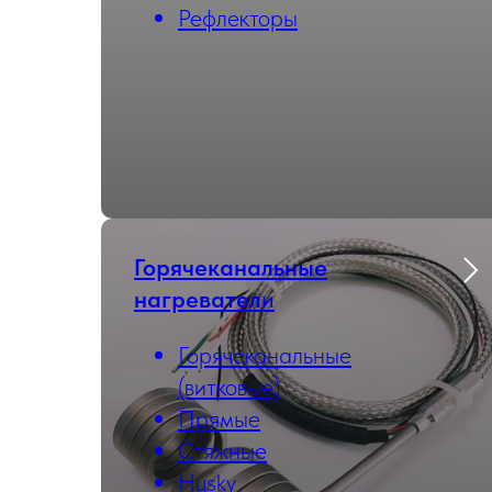
Рефлекторы
Горячеканальные
нагревател
и
Горячеканальные
(витковые)
Прямые
Стяжные
Husky