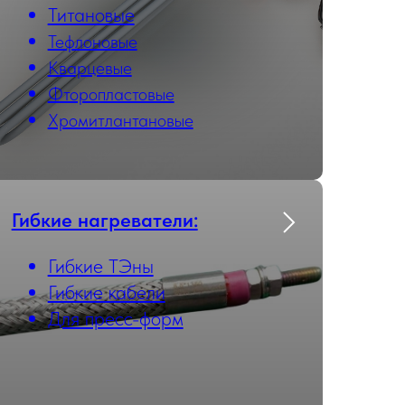
Титановые
Тефлоновые
Кварцевые
Фторопластовые
Хромитлантановые
Гибкие нагреватели:
Гибкие ТЭны
Гибкие кабели
Для пресс-форм