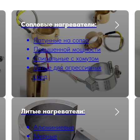
Сопловые нагреватели:
Латунные на сопло
Повышенной мощности
Cпиральные с хомутом
Литые для агрессивных
сред
Литые нагреватели:
Алюминиевые
Медные