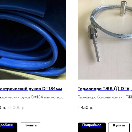
ектрический рукав D=184мм
Термопара ТЖК (J) D=6, 
ктрический рукав D=184 mm на вал
Термопара байонетная тип ТЖК
атора 190-195, длина L=1480 mm,
J , D=6мм, кабель L=1000мм ( 
0
р.
21 000
р.
1 450
р.
водство Германия, Premium качество
со штуцером, M12 ), LD, Premi
ЛИЧИИ 2 ШТ
В наличии 4 шт
дробнее
Подробнее
Купить
Купить