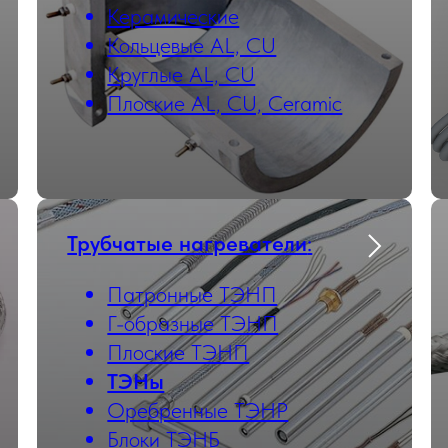
Керамические
Кольцевые AL, CU
Круглые AL, CU
Плоские AL, CU, Ceramic
Трубчатые нагреватели
:
Патронные ТЭНП
Г-образные ТЭНП
Плоские ТЭНП
ТЭНы
Оребренные ТЭНР
Блоки ТЭНБ