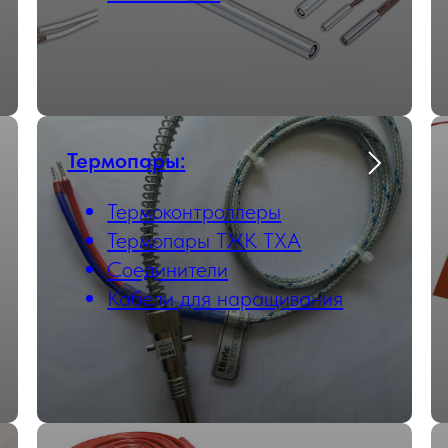
Термопары:
Термоконтроллеры
Термопары ТЖК ТХА
Соединители
Кабели для наращивания