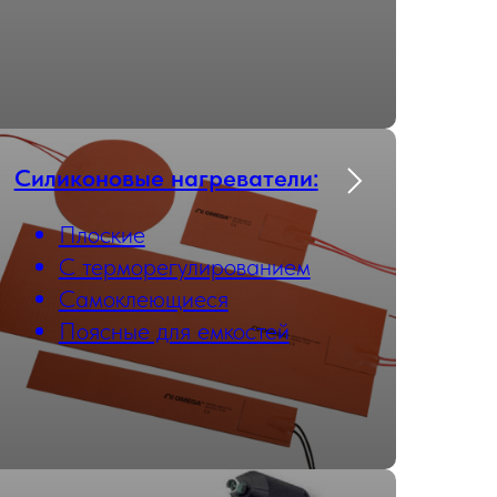
Силиконовые нагреватели:
Плоские
С терморегулированием
Самоклеющиеся
Поясные для емкостей