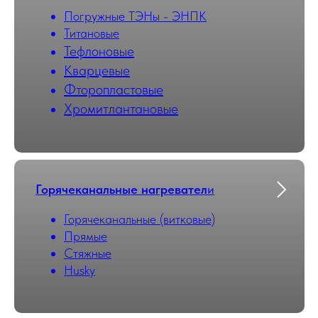
Погружные ТЭНы - ЭНПК
Титановые
Тефлоновые
Кварцевые
Фторопластовые
Хромитлантановые
Горячеканальные нагревател
и
Горячеканальные (витковые)
Прямые
Стяжные
Husky