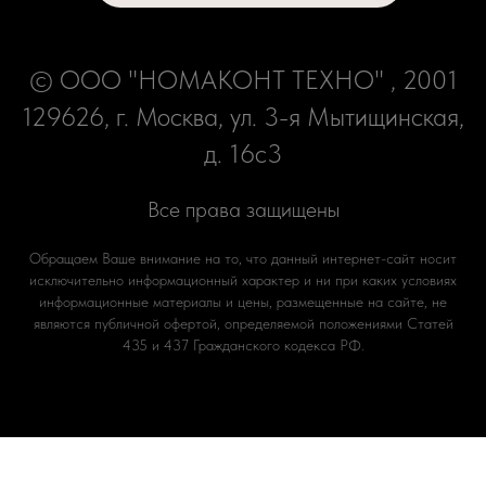
© ООО "НОМАКОНТ ТЕХНО" , 2001
129626, г. Москва, ул. 3-я Мытищинская,
д. 16с3
Все права защищены
Обращаем Ваше внимание на то, что данный интернет-сайт носит
исключительно информационный характер и ни при каких условиях
информационные материалы и цены, размещенные на сайте, не
являются публичной офертой, определяемой положениями Статей
435 и 437 Гражданского кодекса РФ.