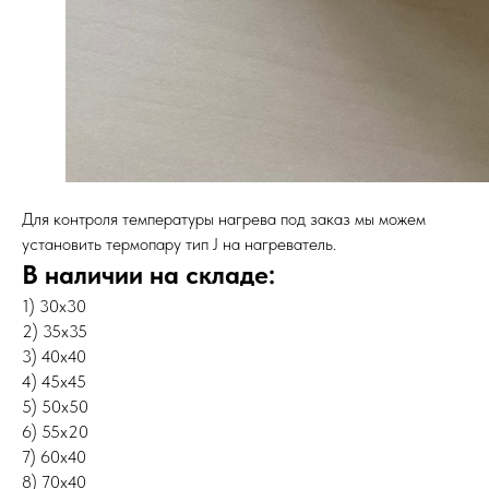
Для контроля температуры нагрева под заказ мы можем
установить термопару тип J на нагреватель.
В наличии на складе:
1) 30х30
2) 35х35
3) 40х40
4) 45х45
5) 50х50
6) 55х20
7) 60х40
8) 70х40