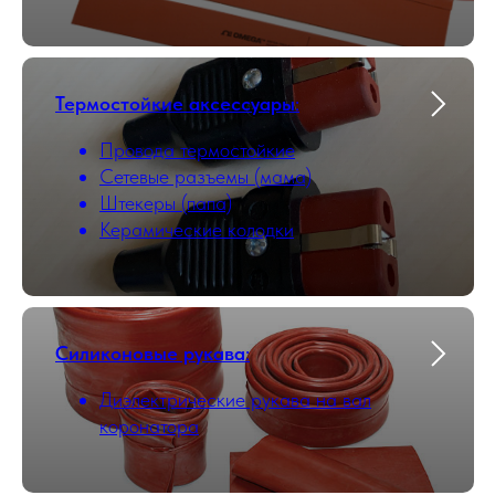
Термостойкие аксессуары
:
Провода термостойкие
Сетевые разъемы (мама)
Штекеры (папа)
Керамические колодки
Силиконовые рукава
:
Диэлектрические рукава на вал
коронатора