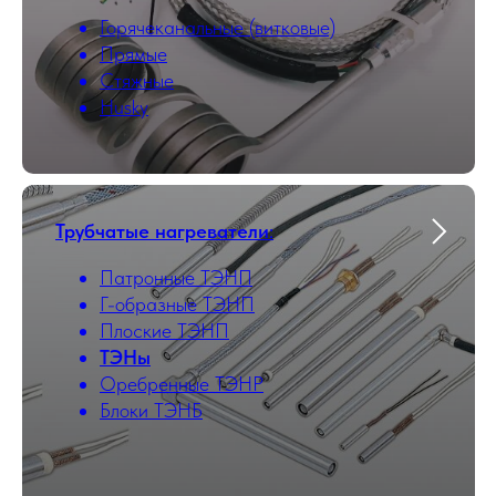
Горячеканальные (витковые)
Прямые
Стяжные
Husky
Трубчатые нагреватели
:
Патронные ТЭНП
Г-образные ТЭНП
Плоские ТЭНП
ТЭНы
Оребренные ТЭНР
Блоки ТЭНБ