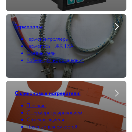
Термопары:
Термоконтроллеры
Термопары ТЖК ТХА
Соединители
Кабели для наращивания
Силиконовые нагреватели:
Плоские
С терморегулированием
Самоклеющиеся
Поясные для емкостей