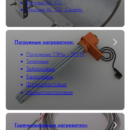
Круглые AL, CU
Плоские AL, CU, Ceramic
Погружные нагреватели:
Погружные ТЭНы - ЭНПК
Титановые
Тефлоновые
Кварцевые
Фторопластовые
Хромитлантановые
Горячеканальные нагревател
и