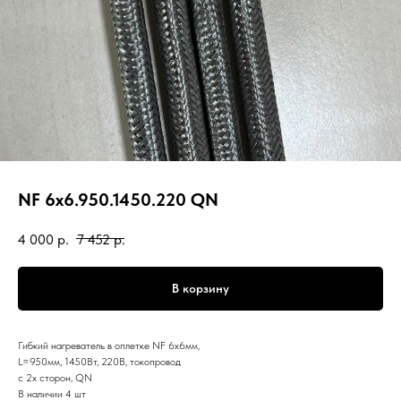
NF 6x6.950.1450.220 QN
4 000
р.
7 452
р.
В корзину
Гибкий нагреватель в оплетке NF 6x6мм,
L=950мм, 1450Вт, 220В, токопровод
с 2х сторон, QN
В наличии 4 шт