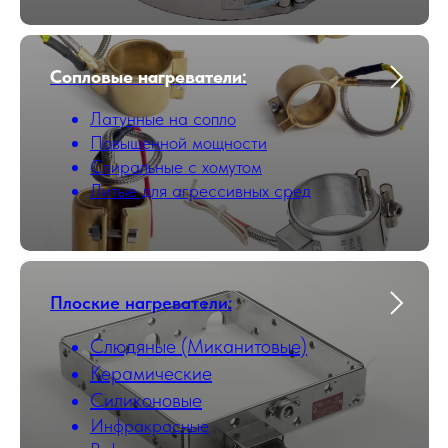
Сопловые нагреватели:
Латунные на сопло
Повышенной мощности
Cпиральные с хомутом
Литые для агрессивных сред
Плоские нагреватели:
Слюдяные (Миканитовые)
Керамические
Силиконовые
Инфракрасные